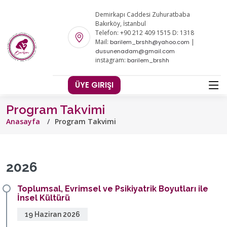
Demirkapı Caddesi Zuhuratbaba
Bakırköy, İstanbul
Telefon: +90 212 409 1515 D: 1318
Mail:
|
barilem_brshh@yahoo.com
dusunenadam@gmail.com
instagram:
barilem_brshh
ÜYE GIRIŞI
Program Takvimi
Anasayfa
Program Takvimi
2026
Toplumsal, Evrimsel ve Psikiyatrik Boyutları ile
İnsel Kültürü
19 Haziran 2026